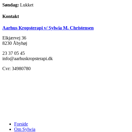
Søndag:
Lukket
Kontakt
Aarhus Kropsterapi v/ Sylwia M. Christensen
Elkjærvej 36
8230
Åbyhøj
23 37 05 45
info@aarhuskropsterapi.dk
Cvr: 34980780
Close
Forside
Menu
Om Sylwia