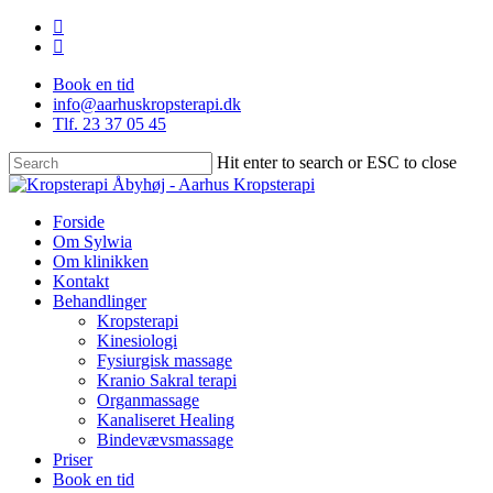
Skip
facebook
to
instagram
main
Book en tid
content
info@aarhuskropsterapi.dk
Tlf. 23 37 05 45
Hit enter to search or ESC to close
Close
Search
Menu
Forside
Om Sylwia
Om klinikken
Kontakt
Behandlinger
Kropsterapi
Kinesiologi
Fysiurgisk massage
Kranio Sakral terapi
Organmassage
Kanaliseret Healing
Bindevævsmassage
Priser
Book en tid