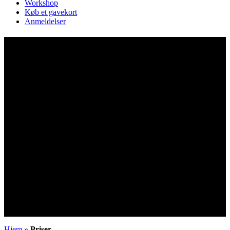
Workshop
Køb et gavekort
Anmeldelser
Priser
Hjem
»
Priser