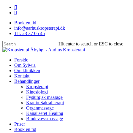
Skip
facebook
to
instagram
main
Book en tid
content
info@aarhuskropsterapi.dk
Tlf. 23 37 05 45
Hit enter to search or ESC to close
Close
Search
Menu
Forside
Om Sylwia
Om klinikken
Kontakt
Behandlinger
Kropsterapi
Kinesiologi
Fysiurgisk massage
Kranio Sakral terapi
Organmassage
Kanaliseret Healing
Bindevævsmassage
Priser
Book en tid