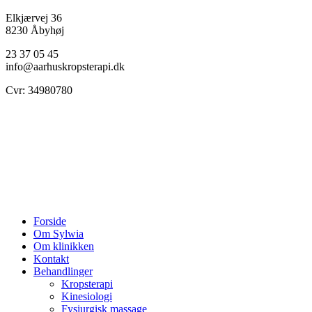
Elkjærvej 36
8230
Åbyhøj
23 37 05 45
info@aarhuskropsterapi.dk
Cvr: 34980780
Close
Forside
Menu
Om Sylwia
Om klinikken
Kontakt
Behandlinger
Kropsterapi
Kinesiologi
Fysiurgisk massage