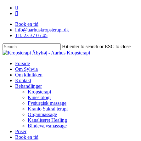
Skip
facebook
to
instagram
main
Book en tid
content
info@aarhuskropsterapi.dk
Tlf. 23 37 05 45
Hit enter to search or ESC to close
Close
Search
Menu
Forside
Om Sylwia
Om klinikken
Kontakt
Behandlinger
Kropsterapi
Kinesiologi
Fysiurgisk massage
Kranio Sakral terapi
Organmassage
Kanaliseret Healing
Bindevævsmassage
Priser
Book en tid