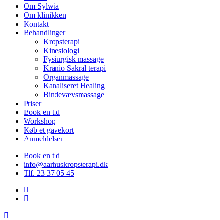
Menu
Om Sylwia
Om klinikken
Kontakt
Behandlinger
Kropsterapi
Kinesiologi
Fysiurgisk massage
Kranio Sakral terapi
Organmassage
Kanaliseret Healing
Bindevævsmassage
Priser
Book en tid
Workshop
Køb et gavekort
Anmeldelser
Book en tid
info@aarhuskropsterapi.dk
Tlf. 23 37 05 45
facebook
instagram